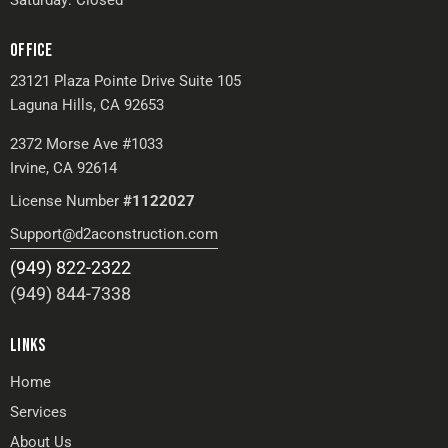
Saturday: Closed
OFFICE
23121 Plaza Pointe Drive Suite 105
Laguna Hills, CA 92653
2372 Morse Ave #1033
Irvine, CA 92614
License Number
#1122027
Support@d2aconstruction.com
(949) 822-2322
(949) 844-7338
LINKS
Home
Services
About Us