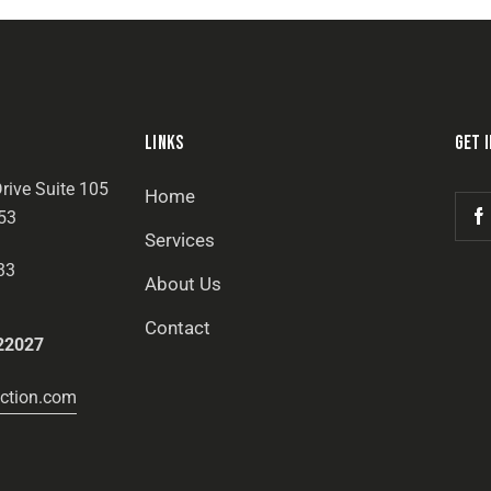
LINKS
GET 
rive Suite 105
Home
53
Services
33
About Us
Contact
22027
ction.com