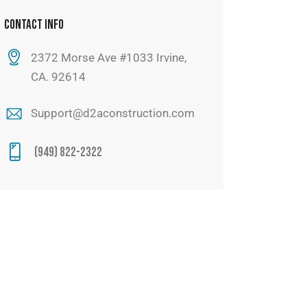
CONTACT INFO
2372 Morse Ave #1033 Irvine,
CA. 92614
Support@d2aconstruction.com
(949) 822-2322