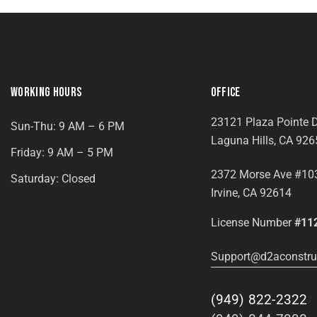
WORKING HOURS
OFFICE
23121 Plaza Pointe D
Sun-Thu: 9 AM – 6 PM
Laguna Hills, CA 926
Friday: 9 AM – 5 PM
2372 Morse Ave #10
Saturday: Closed
Irvine, CA 92614
License Number
#11
Support@d2aconstru
(949) 822-2322